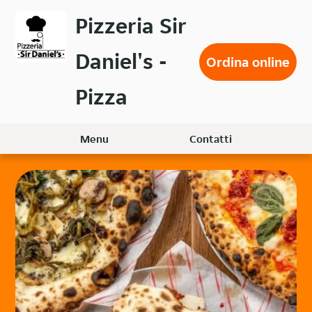
Passa
Pizzeria Sir
al
contenuto
Daniel's -
principale
Ordina online
Pizza
Menu
Contatti